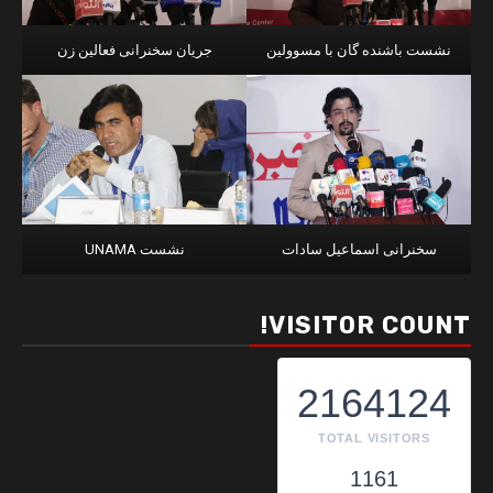
نشست باشنده گان با مسوولین
جریان سخنرانی فعالین زن
سخنرانی اسماعیل سادات
نشست UNAMA
VISITOR COUNT!
2164124
TOTAL VISITORS
1161