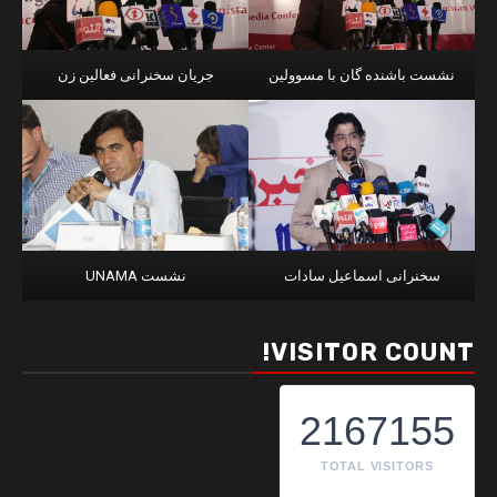
نشست باشنده گان با مسوولین
جریان سخنرانی فعالین زن
سخنرانی اسماعیل سادات
نشست UNAMA
VISITOR COUNT!
2167155
TOTAL VISITORS