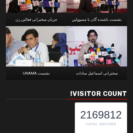
نشست باشنده گان با مسوولین
جریان سخنرانی فعالین زن
سخنرانی اسماعیل سادات
نشست UNAMA
VISITOR COUNT!
2169812
TOTAL VISITORS